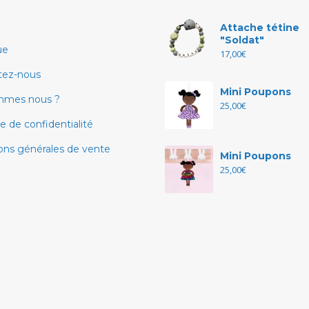
Attache tétine
"Soldat"
ue
17,00
€
tez-nous
Mini Poupons
mmes nous ?
25,00
€
ue de confidentialité
ons générales de vente
Mini Poupons
25,00
€