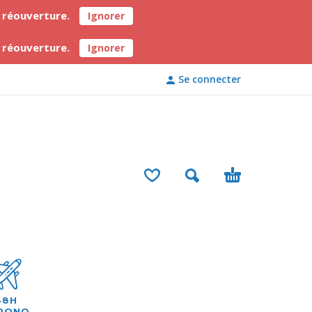
a réouverture.
Ignorer
a réouverture.
Ignorer
Se connecter
48H
RONO