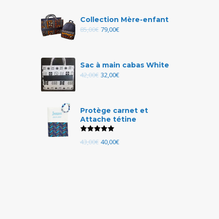
Collection Mère-enfant
85,00
€
79,00
€
Sac à main cabas White
42,00
€
32,00
€
Protège carnet et
Attache tétine
Note
5.00
sur 5
43,00
€
40,00
€