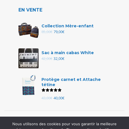
EN VENTE
Collection Mère-enfant
85,00
€
79,00
€
Sac à main cabas White
42,00
€
32,00
€
Protège carnet et Attache
tétine
Note
5.00
sur 5
43,00
€
40,00
€
Nous utilisons des cookies pour vous garantir la meilleure