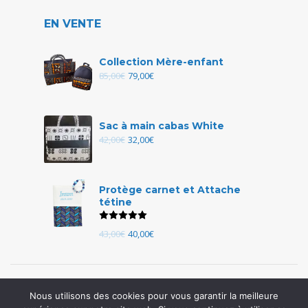
EN VENTE
Collection Mère-enfant
85,00
€
79,00
€
Sac à main cabas White
42,00
€
32,00
€
Protège carnet et Attache
tétine
Note
5.00
sur 5
43,00
€
40,00
€
Nous utilisons des cookies pour vous garantir la meilleure