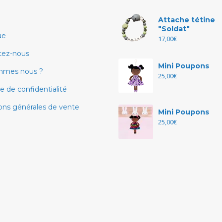
Attache tétine
"Soldat"
ue
17,00
€
tez-nous
Mini Poupons
mmes nous ?
25,00
€
ue de confidentialité
ons générales de vente
Mini Poupons
25,00
€