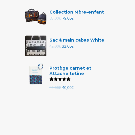
Collection Mère-enfant
85,00
€
79,00
€
Sac à main cabas White
42,00
€
32,00
€
Protège carnet et
Attache tétine
Note
5.00
sur 5
43,00
€
40,00
€