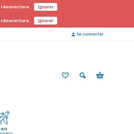
a réouverture.
Ignorer
a réouverture.
Ignorer
Se connecter
48H
RONO